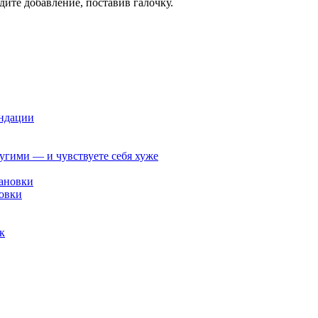
дите добавление, поставив галочку.
ендации
ругими — и чувствуете себя хуже
овки
к