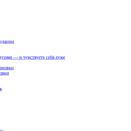
ендации
ругими — и чувствуете себя хуже
овки
к