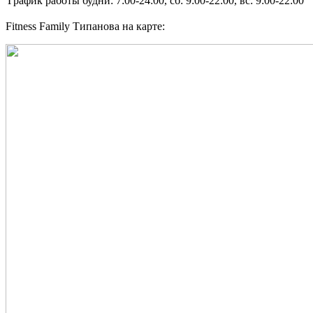
График работы
будни: 7:00-24:00, сб: 9:00-22:00, вс: 9:00-22:00
Fitness Family Типанова на карте: