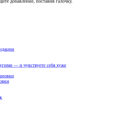
дите добавление, поставив галочку.
ендации
ругими — и чувствуете себя хуже
овки
к