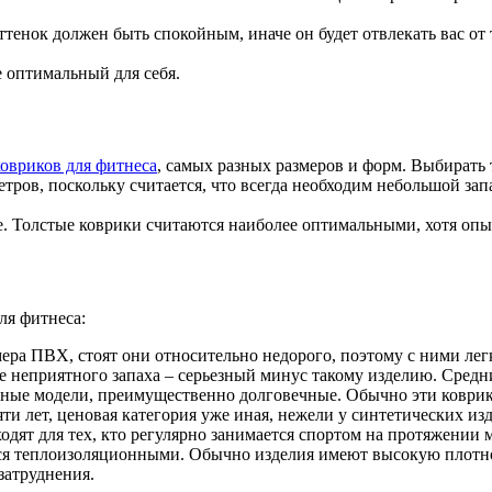
тенок должен быть спокойным, иначе он будет отвлекать вас от
е оптимальный для себя.
овриков для фитнеса
, самых разных размеров и форм. Выбирать
етров, поскольку считается, что всегда необходим небольшой за
ее. Толстые коврики считаются наиболее оптимальными, хотя опыт
ля фитнеса:
ера ПВХ, стоят они относительно недорого, поэтому с ними лег
 неприятного запаха – серьезный минус такому изделию. Средни
чные модели, преимущественно долговечные. Обычно эти коврик
ти лет, ценовая категория уже иная, нежели у синтетических из
одят для тех, кто регулярно занимается спортом на протяжении
ются теплоизоляционными. Обычно изделия имеют высокую плотно
затруднения.