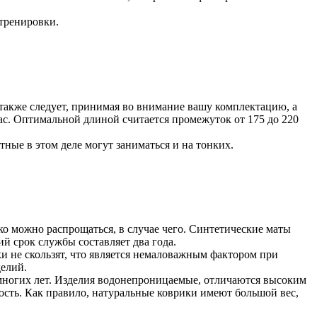
 тренировки.
 также следует, принимая во внимание вашу комплектацию, а
пас. Оптимальной длиной считается промежуток от 175 до 220
ные в этом деле могут заниматься и на тонких.
ко можно распрощаться, в случае чего. Синтетические маты
й срок службы составляет два года.
и не скользят, что является немаловажным фактором при
делий.
 многих лет. Изделия водонепроницаемые, отличаются высоким
сть. Как правило, натуральные коврики имеют большой вес,