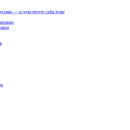
ругими — и чувствуете себя хуже
овки
к