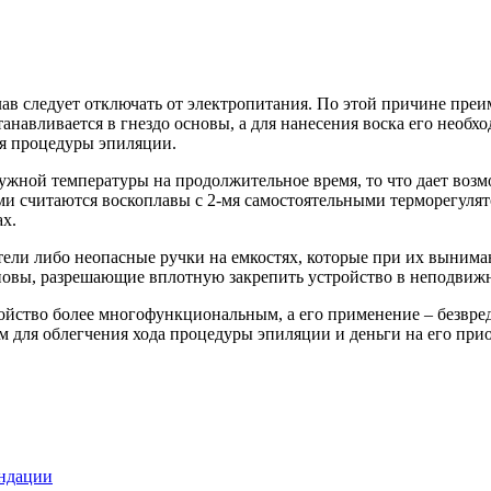
ав следует отключать от электропитания. По этой причине пре
авливается в гнездо основы, а для нанесения воска его необхо
ия процедуры эпиляции.
ой температуры на продолжительное время, то что дает возмо
и считаются воскоплавы с 2-мя самостоятельными терморегулят
ах.
тели либо неопасные ручки на емкостях, которые при их выним
новы, разрешающие вплотную закрепить устройство в неподвиж
ойство более многофункциональным, а его применение – безвр
для облегчения хода процедуры эпиляции и деньги на его прио
ендации