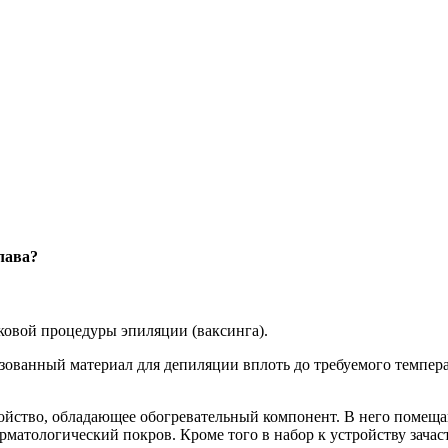
лава?
ковой процедуры эпиляции (ваксинга).
ьзованный материал для депиляции вплоть до требуемого темпер
ойство, обладающее обогревательный компонент. В него помеща
рматологический покров. Кроме того в набор к устройству зача