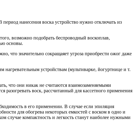
В период нанесения воска устройство нужно отключать из
того, возможно подобрать беспроводный воскоплав,
щью основы.
жно, что значительно сокращаяет угроза приобрести ожог даже
м нагревательным устройствам (мультиварке, йогуртнице и т.
вать, что они никак не считаются взаимозаменяемыми
тся разогревать воск, рассчитанный для кассетного применения
обходимость в его применении. В случае если эпиляция
бности для обогрева некоторых емкостей с воском в одно и
аком случае компактность и легкость станут наиболее нужными