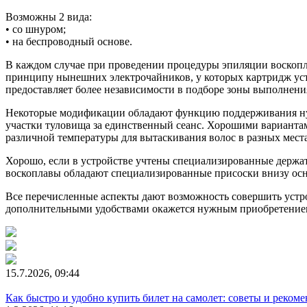
Возможны 2 вида:
• со шнуром;
• на беспроводный основе.
В каждом случае при проведении процедуры эпиляции воскопл
принципу нынешних электрочайников, у которых картридж устан
предоставляет более независимости в подборе зоны выполнен
Некоторые модификации обладают функцию поддерживания нужн
участки туловища за единственный сеанс. Хорошими вариантам
различной температуры для вытаскивания волос в разных мест
Хорошо, если в устройстве учтены специализированные держа
воскоплавы обладают специализированные присоски внизу ос
Все перечисленные аспекты дают возможность совершить устр
дополнительными удобствами окажется нужным приобретением 
15.7.2026, 09:44
Как быстро и удобно купить билет на самолет: советы и реком