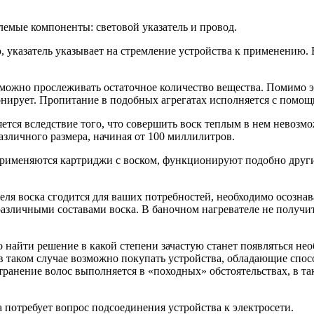
лемые компоненты: световой указатель и провод.
 указатель указывает на стремление устройства к применению. 
ожно прослеживать остаточное количество вещества. Помимо э
онирует. Пропитание в подобных агрегатах исполняется с помо
тся вследствие того, что совершить воск теплым в нем невозмо
зличного размера, начиная от 100 миллилитров.
применяются картриджи с воском, функционируют подобно други
еля воска сгодится для ваших потребностей, необходимо осозна
 различными составами воска. В баночном нагревателе не получи
о найти решение в какой степени зачастую станет появляться не
 таком случае возможно покупать устройства, обладающие спосо
странение волос выполняется в «походных» обстоятельствах, в т
а потребует вопрос подсоединения устройства к электросети.