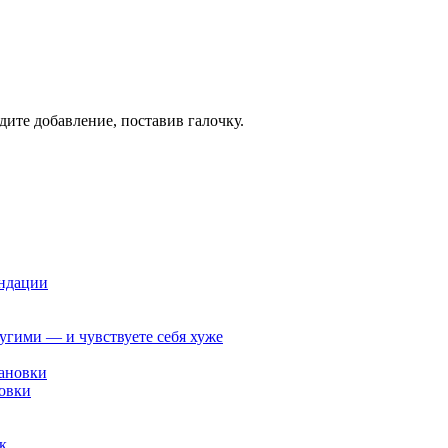
дите добавление, поставив галочку.
ендации
ругими — и чувствуете себя хуже
овки
к